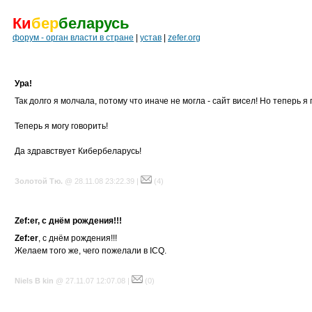
Ки
бер
беларусь
форум - орган власти в стране
|
устав
|
zefer.org
Ура!
Так долго я молчала, потому что иначе не могла - сайт висел! Но теперь 
Теперь я могу говорить!
Да здравствует Кибербеларусь!
Золотой Тю.
@ 28.11.08 23:22.39 |
(4)
Zef:er, с днём рождения!!!
Zef:er
, с днём рождения!!!
Желаем того же, чего пожелали в ICQ.
Niels B kin
@ 27.11.07 12:07.08 |
(0)