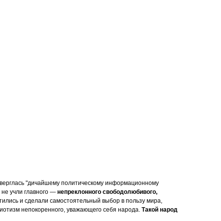
одверглась "дичайшему политическому информационному
 не учли главного —
непреклонного свободолюбивого,
отились и сделали самостоятельный выбор в пользу мира,
риотизм непокоренного, уважающего себя народа.
Такой народ