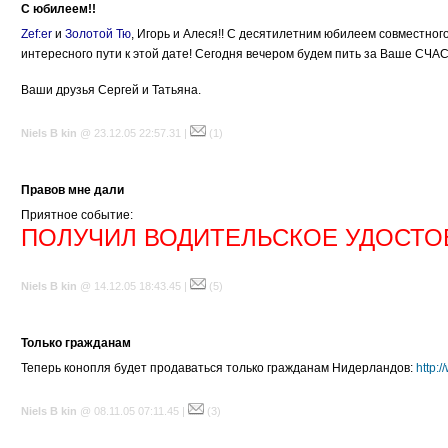
С юбилеем!!
Zef:er
и
Золотой Тю
, Игорь и Алеся!! С десятилетним юбилеем совместног
интересного пути к этой дате! Сегодня вечером будем пить за Ваше СЧАС
Ваши друзья Сергей и Татьяна.
Niels B kin
@ 23.12.05 22:57.31 |
(1)
Правов мне дали
Приятное событие:
ПОЛУЧИЛ ВОДИТЕЛЬСКОЕ УДОСТОВ
Niels B kin
@ 14.12.05 18:43.45 |
(5)
Только гражданам
Теперь конопля будет продаваться только гражданам Нидерландов:
http:
Niels B kin
@ 08.11.05 07:11.45 |
(3)