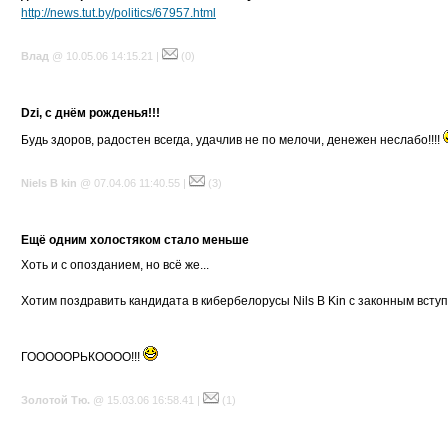
http://news.tut.by/politics/67957.html
Влад
@ 10.05.06 14:15.21 |
(0)
Dzi, с днём рожденья!!!
Будь здоров, радостен всегда, удачлив не по мелочи, денежен неслабо!!!!
Niels B kin
@ 07.04.06 11:40.55 |
(3)
Ещё одним холостяком стало меньше
Хоть и с опозданием, но всё же...
Хотим поздравить кандидата в кибербелорусы Nils B Kin с законным вступ
ГОООООРЬКОООО!!!
Золотой Тю.
@ 15.03.06 16:58.41 |
(1)