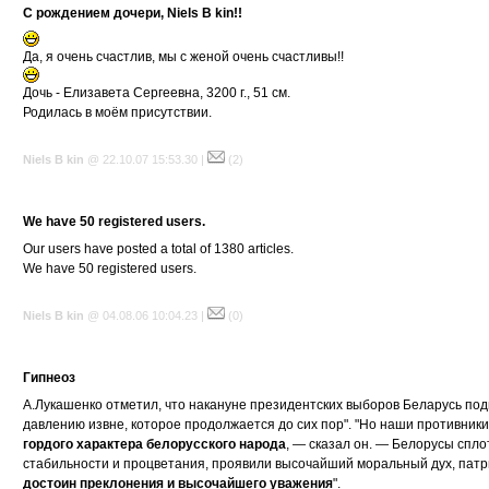
С рождением дочери, Niels B kin!!
Да, я очень счастлив, мы с женой очень счастливы!!
Дочь - Елизавета Сергеевна, 3200 г., 51 см.
Родилась в моём присутствии.
Niels B kin
@ 22.10.07 15:53.30 |
(2)
We have 50 registered users.
Our users have posted a total of 1380 articles.
We have 50 registered users.
Niels B kin
@ 04.08.06 10:04.23 |
(0)
Гипнеоз
А.Лукашенко отметил, что накануне президентских выборов Беларусь п
давлению извне, которое продолжается до сих пор". "Но наши противники
гордого характера белорусского народа
, — сказал он. — Белорусы спл
стабильности и процветания, проявили высочайший моральный дух, пат
достоин преклонения и высочайшего уважения
".