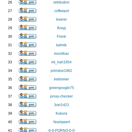
26
retribution
27
coffeepot
28
Ixxerer
29
Влад
30
Frenk
31
kalmik
32
moorthaz
33
mt_hah1954
34
johndoe1962
35
Iretimmer
36
greengoogle75
37
proxy-checker
38
Joel1rt23
39
Kukura
40
Noelqwert
41
-0-0-PORNO-0-0-