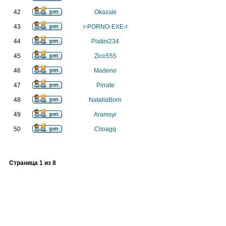
42
Okazaki
43
r-PORNO-EXE-r
44
Platini234
45
Zico555
46
Madeno
47
Pirrate
48
NataliaBorn
49
Aramsyr
50
Clioagq
Страница
1
из
8