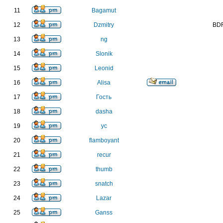
11
Bagamut
12
Dzmitry
BDR
13
ng
14
Slonik
15
Leonid
16
Alisa
17
Гость
18
dasha
19
yc
20
flamboyant
21
recur
22
thumb
23
snatch
24
Lazar
25
Ganss