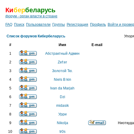
Ки
бер
беларусь
форум - орган власти в стране
FAQ
Поиск
Пользователи
Группы
Регистрация
Профиль
Войти и прове
Список форумов Кибербеларусь
Упоря
#
Имя
E-mail
1
Абстрактный Админ
2
Zef:er
3
Золотой Тю.
4
Niels B kin
5
Ivan da Marjah
6
Dzi
7
midasik
8
Урри
9
Nikolja
Ниоткуда
10
tr0s